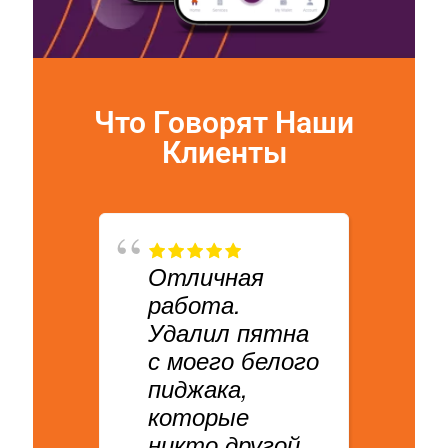
Что Говорят Наши
Клиенты
Отличная
У
работа.
б
Удалил пятна
д
с моего белого
э
пиджака,
в
которые
никто другой