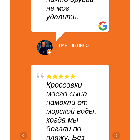
не мог
FULTON F
удалить.
у
ПАРЕНЬ-ПИЛОТ
п
Кроссовки
ARAM OL
моего сына
намокли от
морской воды,
когда мы
бегали по
пляжу. Без