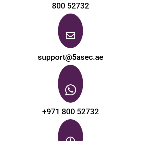
800 52732
support@5asec.ae
+971 800 52732