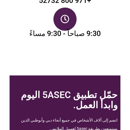
+971 800 52732
9:30 صباحاً - 9:30 مساءً
حمّل تطبيق 5ASEC اليوم
وابدأ العمل.
انضم إلى آلاف الأشخاص في جميع أنحاء دبي وأبوظبي الذين
يستمتعون بطريقة 5asec لغسيل الملابس.