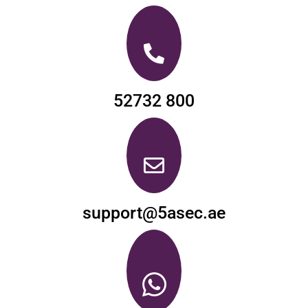
800 52732
support@5asec.ae