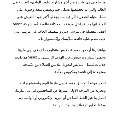
مارينا دبي هي واحدة من أكبر مشاريع تطوير الواجهة البحرية في
العالم والتي تم تخطيطها بشكل جيد وتضفي متعة وحيوية على
نمط الحياة الحضرية الراقية مما يجعلها أكثر جودة للعيش على
الماء. إنها مدينة داخل مدينة ذات مكانة عالمية. تُعد شركة 5asec
أفضل مغسلة في مرسى دبي والتنظيف الجاف في مرسى دبي،
حيث تقدم عناية فائقة بملابسك وإكسسواراتك.
وباعتبارها أرخص مغسلة ملابس وتنظيف جاف في دبي مارينا
وجميرا بيتش ريزيدنس، فإن الهدف الرئيسي لـ 5asec هو تقديم
خدمات غسيل الملابس لتحويل ملابس العملاء من متّسخة
ومتجعدة إلى ناعمة ومكوية ومعلّقة.
احجز موعداً لتوصيل مغسلة دبي مارينا اليوم واستمتع براحة
وتجربة من الدرجة الأولى تميزها عن المنافسين في دبي مارينا.
اتصل بنا عبر الخط الساخن أو البريد الإلكتروني أو الواتساب،
ودعنا نتجاوز توقعاتك بخدماتنا الرائعة.