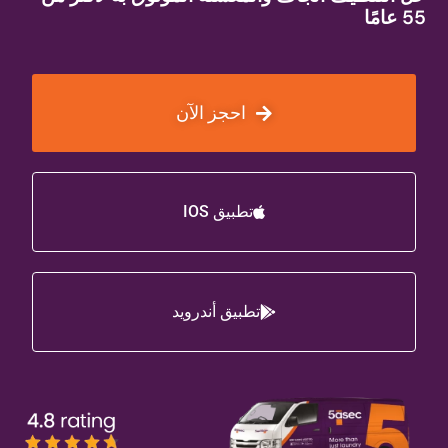
55 عامًا
احجز الآن
تطبيق IOS
تطبيق أندرويد