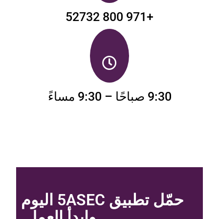
+971 800 52732
9:30 صباحًا – 9:30 مساءً
حمّل تطبيق 5ASEC اليوم
وابدأ العمل.