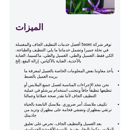
الميزات
توفر شركة 5asec أفضل خدمات التنظيف الجاف والمغسلة
في نخلة جميرا وتشمل خدماتنا ما يلي: التنظيف والطباعة،
الكي فقط، الغسيل والطي، الغسيل والطي، ماكسيما، العناية
بالأحذية، العناية بالأكياس، إزالة البقع، إلخ
يأخذ معاوننا بعض المعلومات الخاصة بالعميل لمعرفة ما
يريده العميل بالضبط
نحن نتخذ الإجراءات المناسبة لغسل جميع الملابس أو
تنظيفها تنظيفاً جافاً ونتجنب استخدام بيرشلو في عملية
التنظيف الجاف لأننا نقدر صحة عملائنا وعمالنا
تكييف ملابسك أمر ضروري. ملابسكِ النابضة بالحياة
ترتقي بمظهركِ وتضفي فخامة على مظهركِ وتزيد من
جاذبيتكِ
بعد الغسيل والتنظيف الجاف، نحرص على تعليق
الملابس وكيها بالبخار بخبرة. بالنسبة للأقمشة الحساسة،