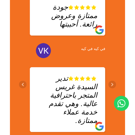
جودة
ممتازة وعروض
حذاء
رائعة. أحببتها
الخا
البحر
على 
بدون
في كيه في كيه
أرسل
تدير
أيام،
السيدة غريس
النها
المتجر باحترافية
حقًا.
عالية. وهي تقدم
جديدً
خدمة عملاء
نظاف
ممتازة.
وقت 
مثل 