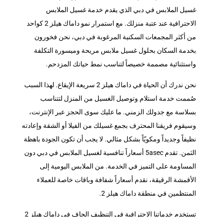
غسيل الملابس في دبي الذي يقدم خدمة غسيل الملابس
الاحترافية عند عتبة منزلك. مع استمرار نمو داماك هيلز 2 كواحد
من أكثر المجمعات السكنية المرغوبة في دبي، نحن فخورون
بخدمة السكان بحلول غسيل ملابس مريحة وميسورة التكلفة
واستثنائية مصممة خصيصاً لتناسب نمط حياتك المزدحم.
نحن ندرك أن الحياة في داماك هيلز 2 سريعة الإيقاع. لهذا السبب
صُممت خدمة استلام وتوصيل الغسيل من المنزل لتتناسب
بسلاسة مع جدولك الزمني. ما عليك سوى الحجز عبر الإنترنت،
وسيقوم فريقنا المحترف بجمع غسيلك من الفيلا أو الشقة وإعادته
نظيفاً وجديداً ومكويّاً بشكل مثالي. لا يجب أن تكون الجودة باهظة
الثمن. تقدم 5asec أسعاراً تنافسية لغسيل الملابس في دبي دون
المساومة على التميز في الخدمة. من الملابس اليومية إلى
الأقمشة الرقيقة، نقدم أسعاراً شفافة وباقات خاصة للعملاء
المنتظمين في منطقة داماك هيلز 2.
تستخدم خدماتنا الاحترافية في التنظيف الجاف في داماك هيلز 2