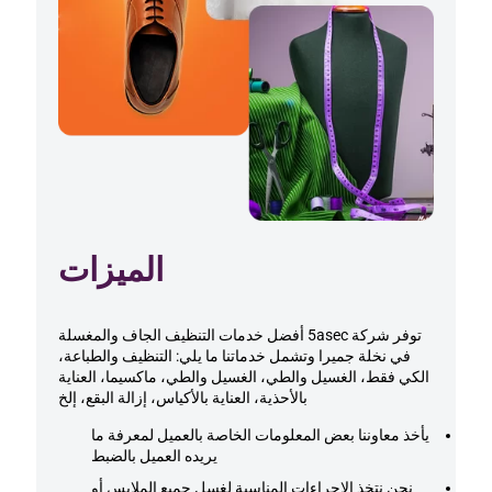
الميزات
توفر شركة 5asec أفضل خدمات التنظيف الجاف والمغسلة
في نخلة جميرا وتشمل خدماتنا ما يلي: التنظيف والطباعة،
الكي فقط، الغسيل والطي، الغسيل والطي، ماكسيما، العناية
بالأحذية، العناية بالأكياس، إزالة البقع، إلخ
يأخذ معاوننا بعض المعلومات الخاصة بالعميل لمعرفة ما
يريده العميل بالضبط
نحن نتخذ الإجراءات المناسبة لغسل جميع الملابس أو