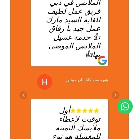
الملابس في دبي
يفسد
فريق عمل لطيف
على
للغاية السيد مارك
خدم
عمل جيد يا رفاق
الملا
👍 خدمة غسيل
في د
الملابس الموصى
بها👍
يونا جونغ
هورينسيو كاباسان جونيور
غسيل
مثال
أول
للأش
توقيت لإعطاء
يعمل
ملابسك الثمينة
منطق
للمغسلة هو نوع
المال