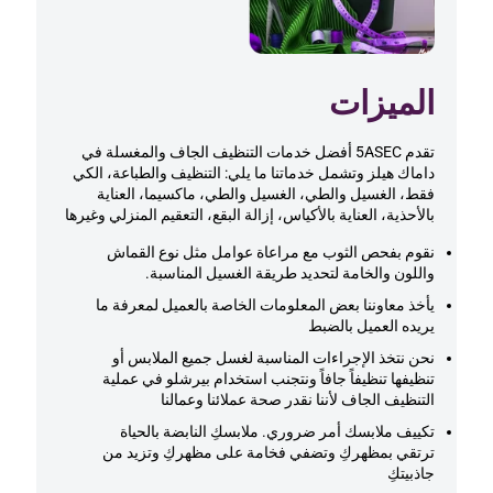
الميزات
تقدم 5ASEC أفضل خدمات التنظيف الجاف والمغسلة في
داماك هيلز
وتشمل خدماتنا ما يلي: التنظيف والطباعة، الكي
فقط، الغسيل والطي، الغسيل والطي، ماكسيما، العناية
بالأحذية، العناية بالأكياس، إزالة البقع، التعقيم المنزلي وغيرها
نقوم بفحص الثوب مع مراعاة عوامل مثل نوع القماش
واللون والخامة لتحديد طريقة الغسيل المناسبة.
يأخذ معاوننا بعض المعلومات الخاصة بالعميل لمعرفة ما
يريده العميل بالضبط
نحن نتخذ الإجراءات المناسبة لغسل جميع الملابس أو
تنظيفها تنظيفاً جافاً ونتجنب استخدام بيرشلو في عملية
التنظيف الجاف لأننا نقدر صحة عملائنا وعمالنا
تكييف ملابسك أمر ضروري. ملابسكِ النابضة بالحياة
ترتقي بمظهركِ وتضفي فخامة على مظهركِ وتزيد من
جاذبيتكِ