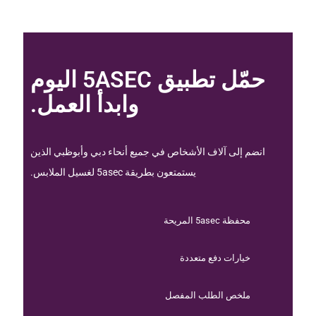
حمّل تطبيق 5ASEC اليوم
وابدأ العمل.
انضم إلى آلاف الأشخاص في جميع أنحاء دبي وأبوظبي الذين
يستمتعون بطريقة 5asec لغسيل الملابس.
محفظة 5asec المريحة
خيارات دفع متعددة
ملخص الطلب المفصل