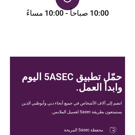
10:00 صباحاً - 10:00 مساءً
حمّل تطبيق 5ASEC اليوم
وابدأ العمل.
انضم إلى آلاف الأشخاص في جميع أنحاء دبي وأبوظبي الذين
يستمتعون بطريقة 5asec لغسيل الملابس.
محفظة 5asec المريحة