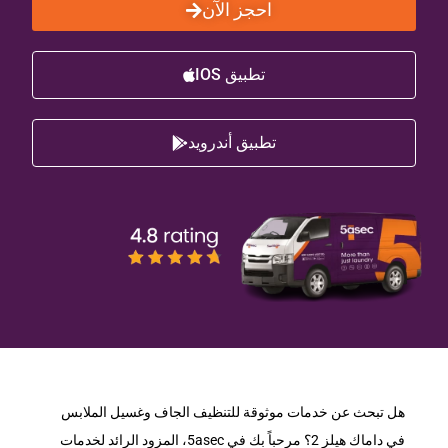
احجز الآن
تطبيق IOS
تطبيق أندرويد
هل تبحث عن خدمات موثوقة للتنظيف الجاف وغسيل الملابس
في داماك هيلز 2؟ مرحباً بك في 5asec، المزود الرائد لخدمات